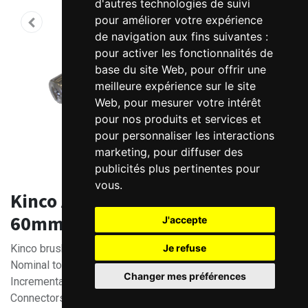
d'autres technologies de suivi
pour améliorer votre expérience
de navigation aux fins suivantes :
pour activer les fonctionnalités de
base du site Web
,
pour offrir une
meilleure expérience sur le site
Web
,
pour mesurer votre intérêt
pour nos produits et services et
pour personnaliser les interactions
marketing
,
pour diffuser des
publicités plus pertinentes pour
vous
.
Kinco AC Brushless Servo Motor
60mm - 200W - Series 2
J'accepte
Je refuse
Kinco brushless servo motor 200W / 3000rpm
Nominal torque 0.64 Nm, Max 1.92 Nm
Changer mes préférences
Incremental encoder 2500 PPR
Connectors on motor cables (LKH version) or HFO aviation