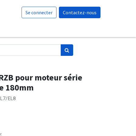
Se connecter
Contactez-nous
RZB pour moteur série
ne 180mm
EL7/EL8
r.