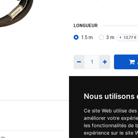
LONGUEUR
1.5 m
3 m
+
13,77
€
Nous utilisons
Ce site Web utilise des
améliorer votre expérie
les fonctionnalités de 
expérience sur le site
 m