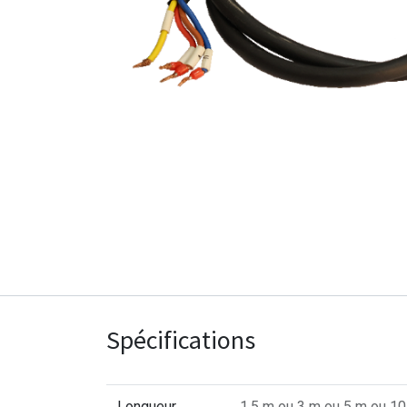
Spécifications
Longueur
1.5 m
ou
3 m
ou
5 m
ou
10