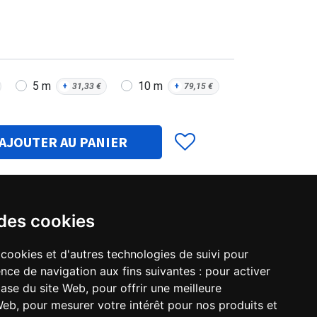
5 m
10 m
+
31,33
€
+
79,15
€
AJOUTER AU PANIER
 des cookies
 cookies et d'autres technologies de suivi pour
Ajouter pour comparer
nce de navigation aux fins suivantes :
pour activer
base du site Web
,
pour offrir une meilleure
 Web
,
pour mesurer votre intérêt pour nos produits et