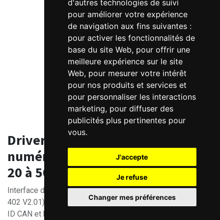
d'autres technologies de suivi
pour améliorer votre expérience
de navigation aux fins suivantes :
pour activer les fonctionnalités de
base du site Web
,
pour offrir une
meilleure expérience sur le site
Web
,
pour mesurer votre intérêt
pour nos produits et services et
pour personnaliser les interactions
marketing
,
pour diffuser des
publicités plus pertinentes pour
vous
.
Driver pas à pas
numérique CANopen Leadshine
J'accepte
20 à 50V / 2.2A
Je refuse
Interface de commande CANopen (DS301 V4.02 et DSP
Changer mes préférences
402 V2.01)
ID CAN et baudrate configurables par micro-switches.