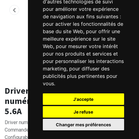
d'autres technologies de suivi
pour améliorer votre expérience
de navigation aux fins suivantes :
pour activer les fonctionnalités de
base du site Web
,
pour offrir une
meilleure expérience sur le site
Web
,
pour mesurer votre intérêt
pour nos produits et services et
pour personnaliser les interactions
marketing
,
pour diffuser des
publicités plus pertinentes pour
vous
.
Driver pas à pas
numérique Leadshine 20 à 50V /
J'accepte
5.6A
Je refuse
Driver numérique moteur pas à pas 20 à 50V / 5.6A
Changer mes préférences
Commande: signaux pulses/direction
Configurable par micro-switches.