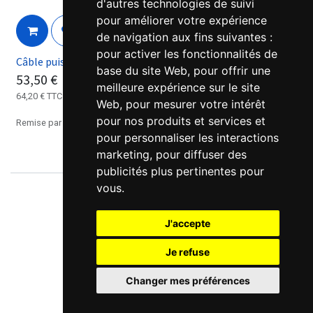
d'autres technologies de suivi
pour améliorer votre expérience
de navigation aux fins suivantes :
pour activer les fonctionnalités de
Câble puissance flexible brushless Kinco 8A KC1
base du site Web
,
pour offrir une
53,50
€
meilleure expérience sur le site
64,20
€
TTC
Web
,
pour mesurer votre intérêt
pour nos produits et services et
Remise par quantités, nous consulter.
pour personnaliser les interactions
marketing
,
pour diffuser des
publicités plus pertinentes pour
vous
.
J'accepte
Je refuse
Changer mes préférences