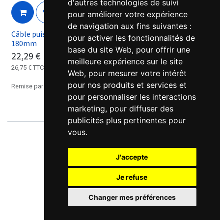
d'autres technologies de suivi
pour améliorer votre expérience
de navigation aux fins suivantes :
Câble puissance RZA pour moteur série ELM2M Leadshine
pour activer les fonctionnalités de
180mm
base du site Web
,
pour offrir une
22,29
€
meilleure expérience sur le site
26,75
€
TTC
Web
,
pour mesurer votre intérêt
pour nos produits et services et
Remise par quantités, nous consulter.
pour personnaliser les interactions
marketing
,
pour diffuser des
publicités plus pertinentes pour
vous
.
J'accepte
Je refuse
Changer mes préférences