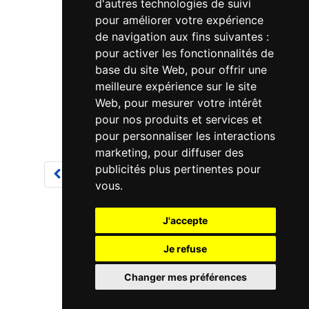
d'autres technologies de suivi
pour améliorer votre expérience
de navigation aux fins suivantes :
pour activer les fonctionnalités de
base du site Web
,
pour offrir une
meilleure expérience sur le site
Web
,
pour mesurer votre intérêt
pour nos produits et services et
pour personnaliser les interactions
marketing
,
pour diffuser des
publicités plus pertinentes pour
4
5
6
7
8
9
10
vous
.
J'accepte
Je refuse
Changer mes préférences