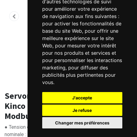
d'autres technologies de suivi
pour améliorer votre expérience
de navigation aux fins suivantes :
pour activer les fonctionnalités de
base du site Web
,
pour offrir une
meilleure expérience sur le site
Web
,
pour mesurer votre intérêt
pour nos produits et services et
pour personnaliser les interactions
marketing
,
pour diffuser des
publicités plus pertinentes pour
vous
.
Servomoteur brushless 48V DC
J'accepte
Kinco avec frein - driver intégré
Je refuse
Modbus et EtherCAT
Changer mes préférences
● Tension d'alimentation principale : 24-60 VDC. Tension
nominale : 48 V DC