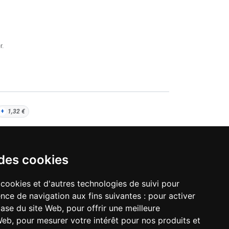
r.
+
1,32
€
AJOUTER AU PANIER
 des cookies
 cookies et d'autres technologies de suivi pour
nce de navigation aux fins suivantes :
pour activer
base du site Web
,
pour offrir une meilleure
0AAK-3LKN
 Web
,
pour mesurer votre intérêt pour nos produits et