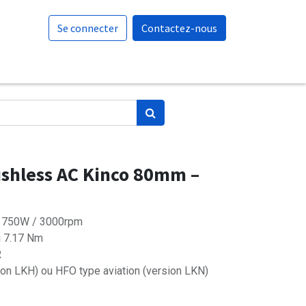
Se connecter
Contactez-nous
shless AC Kinco 80mm –
o 750W / 3000rpm
i 7.17 Nm
R
ion LKH) ou HFO type aviation (version LKN)