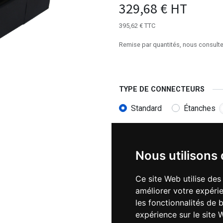
329,68
€
HT
395,62
€
TTC
Remise par quantités, nous consulte
TYPE DE CONNECTEURS
Standard
Étanches
Nous utilisons
Ce site Web utilise des
Téléchargements :
améliorer votre expérie
les fonctionnalités de 
3D file - SMH80S-0075-3
expérience sur le site