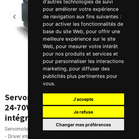
d'autres technologies de suivi
pour améliorer votre expérience
de navigation aux fins suivantes :
pour activer les fonctionnalités de
base du site Web
,
pour offrir une
meilleure expérience sur le site
Web
,
pour mesurer votre intérêt
pour nos produits et services et
pour personnaliser les interactions
marketing
,
pour diffuser des
publicités plus pertinentes pour
vous
.
Servomoteur brushless Kinco -
J'accepte
24-70V DC 200 à 750W - Driver
Je refuse
intégré - Modbus, sans frein
Changer mes préférences
Servomoteur Brushless 200W, ou 400W, ou 750W
- Driver intégré