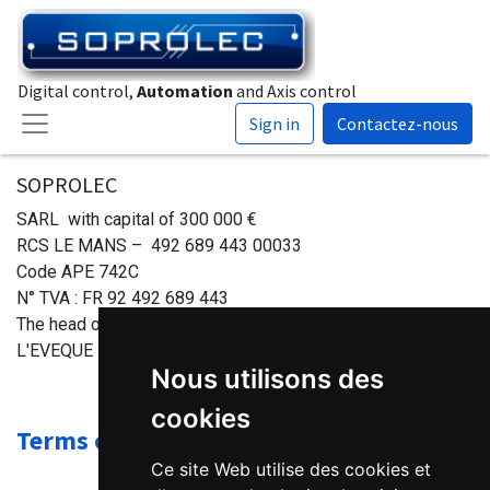
Digital control,
Automation
and Axis control
Sign in
Contactez-nous
SOPROLEC
SARL with capital of 300 000 €
RCS LE MANS – 492 689 443 00033
Code APE 742C
N° TVA : FR 92 492 689 443
The head office : ZAC De l'épine - 72430 SAVIGNE
L'EVEQUE - France
Nous utilisons des
cookies
Terms of use
Ce site Web utilise des cookies et