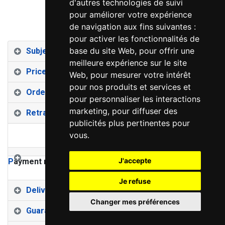
d'autres technologies de suivi
In Savigné l’Evêque, the 26/05/14.
pour améliorer votre expérience
de navigation aux fins suivantes :
pour activer les fonctionnalités de
base du site Web
,
pour offrir une
Subject
meilleure expérience sur le site
Prices
Web
,
pour mesurer votre intérêt
pour nos produits et services et
Orders
pour personnaliser les interactions
marketing
,
pour diffuser des
Retraction
publicités plus pertinentes pour
vous
.
J'accepte
P
ayment methods
Je refuse
Delivery
Changer mes préférences
Guarantee