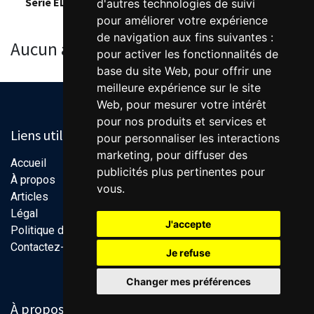
Série EL8
d'autres technologies de suivi
pour améliorer votre expérience
de navigation aux fins suivantes :
Aucun article pour le moment.
pour activer les fonctionnalités de
base du site Web
,
pour offrir une
meilleure expérience sur le site
Web
,
pour mesurer votre intérêt
pour nos produits et services et
Liens utiles
pour personnaliser les interactions
marketing
,
pour diffuser des
Accueil
publicités plus pertinentes pour
À propos
vous
.
Articles
Légal
J'accepte
Politique de confidentialité
Contactez-nous
Je refuse
Changer mes préférences
À propos