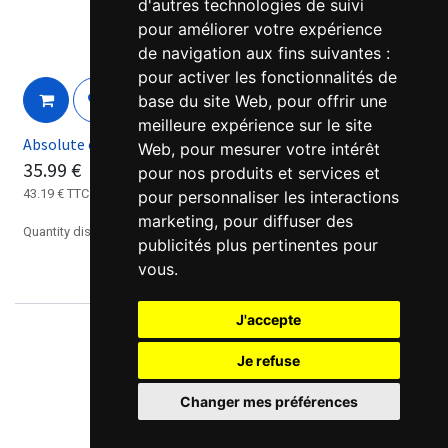
d'autres technologies de suivi
pour améliorer votre expérience
de navigation aux fins suivantes :
pour activer les fonctionnalités de
base du site Web
,
pour offrir une
meilleure expérience sur le site
Absolute encoder cable for Leadshine brushless ELD2 drive
Web
,
pour mesurer votre intérêt
35.99
€
pour nos produits et services et
43.19
€
TTC
pour personnaliser les interactions
marketing
,
pour diffuser des
Quantity discounts available, please contact us.
publicités plus pertinentes pour
vous
.
J'accepte
Je refuse
Changer mes préférences