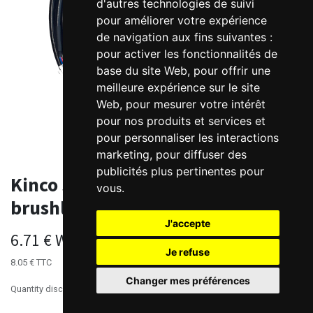
d'autres technologies de suivi
pour améliorer votre expérience
de navigation aux fins suivantes :
pour activer les fonctionnalités de
base du site Web
,
pour offrir une
meilleure expérience sur le site
Web
,
pour mesurer votre intérêt
pour nos produits et services et
pour personnaliser les interactions
marketing
,
pour diffuser des
publicités plus pertinentes pour
Kinco standard brake cable for
vous
.
brushless motorization
J'accepte
6.71
€
Without Taxes
Je refuse
8.05
€
TTC
Changer mes préférences
Quantity discounts available, please contact us.