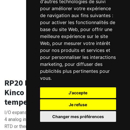
d'autres technologies de suivi
pour améliorer votre expérience
de navigation aux fins suivantes :
pour activer les fonctionnalités de
base du site Web
,
pour offrir une
meilleure expérience sur le site
Web
,
pour mesurer votre intérêt
pour nos produits et services et
pour personnaliser les interactions
marketing
,
pour diffuser des
publicités plus pertinentes pour
vous
.
RP20 I/O Module for Codesys
Kinco PLC 4 Analog Inputs -
J'accepte
temperature mesurement
Je refuse
I/O expansion module for Codesys Kinco AK840 PLC
Changer mes préférences
4 analog inputs for temperature measurement.
RTD or thermocouple version, please specify.