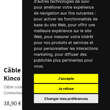
d'autres technologies de suivi
pour améliorer votre expérience
de navigation aux fins suivantes :
pour activer les fonctionnalités de
base du site Web
,
pour offrir une
meilleure expérience sur le site
Web
,
pour mesurer votre intérêt
pour nos produits et services et
pour personnaliser les interactions
marketing
,
pour diffuser des
publicités plus pertinentes pour
vous
.
Câble codeur flexible brushless
Kinco KC0 pour moteurs LKN
J'accepte
Câble codeur pour moteur série KN
Je refuse
Connecteur HF0
Changer mes préférences
38,90
€
HT