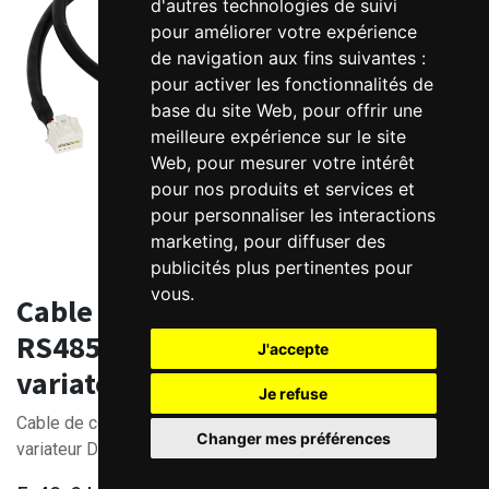
d'autres technologies de suivi
pour améliorer votre expérience
de navigation aux fins suivantes :
pour activer les fonctionnalités de
base du site Web
,
pour offrir une
meilleure expérience sur le site
Web
,
pour mesurer votre intérêt
pour nos produits et services et
pour personnaliser les interactions
marketing
,
pour diffuser des
publicités plus pertinentes pour
vous
.
Cable de communication
RS485/CANopen Leadshine pour
J'accepte
variateur DC ELD2
Je refuse
Cable de communication RS485/CANopen Leadshine pour
Changer mes préférences
variateur DC ELD2