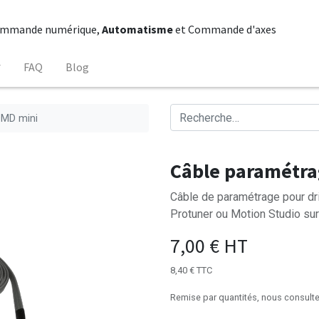
mmande numérique,
Automatisme
et Commande d'axes
FAQ
Blog
DMD mini
Câble paramétra
Câble de paramétrage pour dr
Protuner ou Motion Studio su
7,00
€
HT
8,40
€
TTC
Remise par quantités, nous consulte