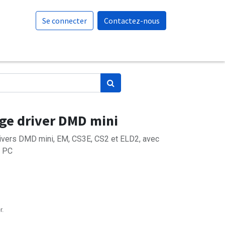
Se connecter
Contactez-nous
ge driver DMD mini
ivers DMD mini, EM, CS3E, CS2 et ELD2, avec
r PC
r.