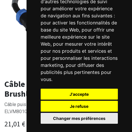
d'autres technologies de suivi
pour améliorer votre expérience
de navigation aux fins suivantes :
pour activer les fonctionnalités de
base du site Web
,
pour offrir une
meilleure expérience sur le site
Web
,
pour mesurer votre intérêt
pour nos produits et services et
pour personnaliser les interactions
marketing
,
pour diffuser des
publicités plus pertinentes pour
vous
.
Câble puissance -263 pour moteur
Brushless ELVM80100 Leadshine
J'accepte
Câble puissance pour moteur Brushless Leadshine
Je refuse
ELVM80100 - 3 mètres
Changer mes préférences
21,01
€
HT