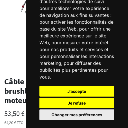
d'autres technologies de suivi
pour améliorer votre expérience
de navigation aux fins suivantes :
pour activer les fonctionnalités de
base du site Web
,
pour offrir une
meilleure expérience sur le site
Web
,
pour mesurer votre intérêt
pour nos produits et services et
pour personnaliser les interactions
marketing
,
pour diffuser des
publicités plus pertinentes pour
vous
.
Câble puissance flexible
brushless Kinco KC0 8A pour
J'accepte
moteurs LKN
Je refuse
53,50
€
HT
Changer mes préférences
64,20
€
TTC