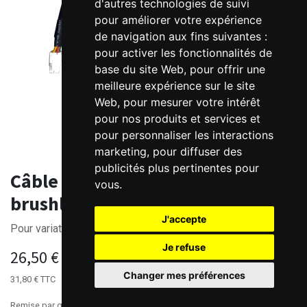
d'autres technologies de suivi
pour améliorer votre expérience
de navigation aux fins suivantes :
pour activer les fonctionnalités de
base du site Web
,
pour offrir une
meilleure expérience sur le site
Web
,
pour mesurer votre intérêt
pour nos produits et services et
pour personnaliser les interactions
marketing
,
pour diffuser des
publicités plus pertinentes pour
Câble puissance flexible
vous
.
brushless Kinco KL
J'accepte
Pour variateurs CD420
Je refuse
26,50
€
HT
Changer mes préférences
31,80
€
TTC
Remise par quantités, nous consulter.