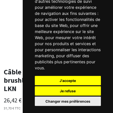
d'autres technologies de suivi
pour améliorer votre expérience
de navigation aux fins suivantes :
pour activer les fonctionnalités de
base du site Web
,
pour offrir une
meilleure expérience sur le site
Web
,
pour mesurer votre intérêt
pour nos produits et services et
pour personnaliser les interactions
marketing
,
pour diffuser des
publicités plus pertinentes pour
vous
.
Câble puissance standard
brushless Kinco KC0 pour moteurs
J'accepte
LKN
Je refuse
26,42
€
HT
Changer mes préférences
31,70
€
TTC