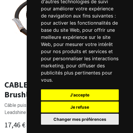
d'autres technologies de suivi
pour améliorer votre expérience
de navigation aux fins suivantes :
pour activer les fonctionnalités de
base du site Web
,
pour offrir une
meilleure expérience sur le site
Web
,
pour mesurer votre intérêt
pour nos produits et services et
pour personnaliser les interactions
marketing
,
pour diffuser des
publicités plus pertinentes pour
vous
.
CABLE-RZxM0-H Câble puissance
Brushless AC Leadshine
J'accepte
Câble puissance - x mètres - pour moteur brushless AC
Je refuse
Leadshine 110/130mm -H
Changer mes préférences
17,46
€
HT