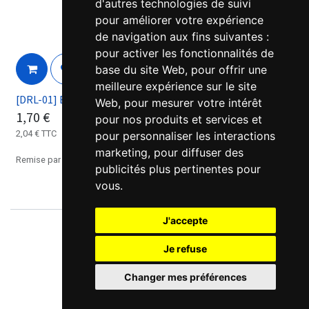
d'autres technologies de suivi
pour améliorer votre expérience
de navigation aux fins suivantes :
pour activer les fonctionnalités de
base du site Web
,
pour offrir une
meilleure expérience sur le site
[DRL-01] Equerre montage alimentation
Web
,
pour mesurer votre intérêt
1,70
€
pour nos produits et services et
2,04
€
TTC
pour personnaliser les interactions
marketing
,
pour diffuser des
Remise par quantités, nous consulter.
publicités plus pertinentes pour
vous
.
J'accepte
Je refuse
Changer mes préférences