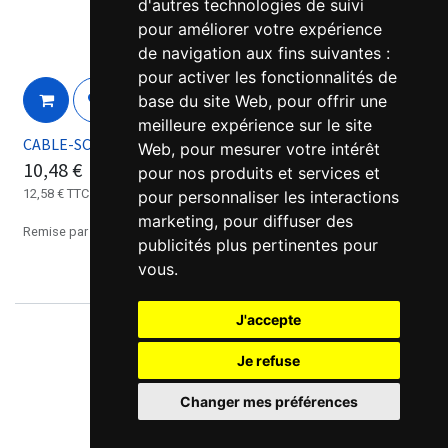
d'autres technologies de suivi
pour améliorer votre expérience
de navigation aux fins suivantes :
pour activer les fonctionnalités de
base du site Web
,
pour offrir une
meilleure expérience sur le site
CABLE-SCDxM0-113 Câble Frein Brushless DC - Leadshine
Web
,
pour mesurer votre intérêt
10,48
€
pour nos produits et services et
12,58
€
TTC
pour personnaliser les interactions
marketing
,
pour diffuser des
Remise par quantités, nous consulter.
publicités plus pertinentes pour
vous
.
J'accepte
Je refuse
Changer mes préférences