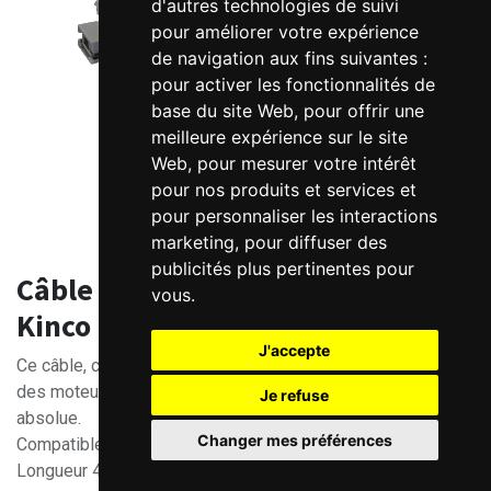
d'autres technologies de suivi
pour améliorer votre expérience
de navigation aux fins suivantes :
pour activer les fonctionnalités de
base du site Web
,
pour offrir une
meilleure expérience sur le site
Web
,
pour mesurer votre intérêt
pour nos produits et services et
pour personnaliser les interactions
marketing
,
pour diffuser des
publicités plus pertinentes pour
Câble batterie pour codeur absolu
vous
.
Kinco
J'accepte
Ce câble, contenant une batterie, permet au codeur absolu
des moteurs Kinco, de garder la mémoire de la position
Je refuse
absolue.
Changer mes préférences
Compatibles avec moteurs KAK et câbles -GU.
Longueur 40cm.