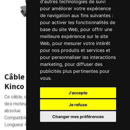
d'autres technologies de suivi
pour améliorer votre expérience
de navigation aux fins suivantes :
pour activer les fonctionnalités de
base du site Web
,
pour offrir une
meilleure expérience sur le site
Web
,
pour mesurer votre intérêt
pour nos produits et services et
pour personnaliser les interactions
marketing
,
pour diffuser des
publicités plus pertinentes pour
Câble batterie pour codeur absolu
vous
.
Kinco
J'accepte
Ce câble, contenant une batterie, permet au codeur absolu
des moteurs Kinco, de garder la mémoire de la position
Je refuse
absolue.
Changer mes préférences
Compatibles avec moteurs KAK et câbles -GU.
Longueur 40cm.