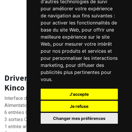
d'autres technologies de suivi
pour améliorer votre expérience
de navigation aux fins suivantes :
pour activer les fonctionnalités de
base du site Web
,
pour offrir une
meilleure expérience sur le site
Web
,
pour mesurer votre intérêt
pour nos produits et services et
pour personnaliser les interactions
marketing
,
pour diffuser des
publicités plus pertinentes pour
Driver pas à pas programmable
vous
.
Kinco – Modbus
J'accepte
Interface de communication MODBUS RS485
Alimentation 24 à 70VDC
Je refuse
6 entrées Opto-isolées
Changer mes préférences
3 sorties Opto-isolées
1 entrée analogique ±10V