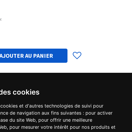
r.
AJOUTER AU PANIER
 des cookies
 cookies et d'autres technologies de suivi pour
nce de navigation aux fins suivantes :
pour activer
base du site Web
,
pour offrir une meilleure
044D
 Web
,
pour mesurer votre intérêt pour nos produits et