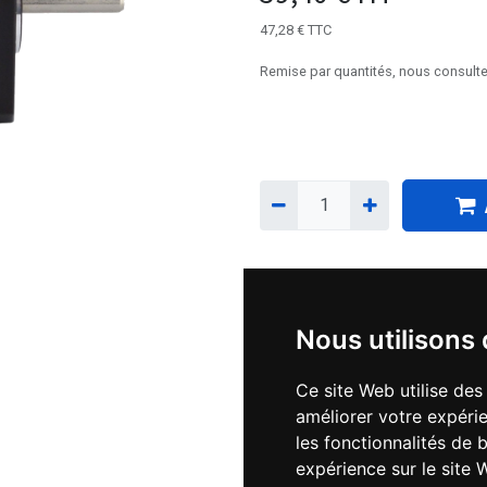
47,28
€
TTC
Remise par quantités, nous consulte
Téléchargements :
Nous utilisons
Datasheet M42HS044D
Ce site Web utilise des
améliorer votre expérie
les fonctionnalités de 
Référence interne:
M42HS
expérience sur le site