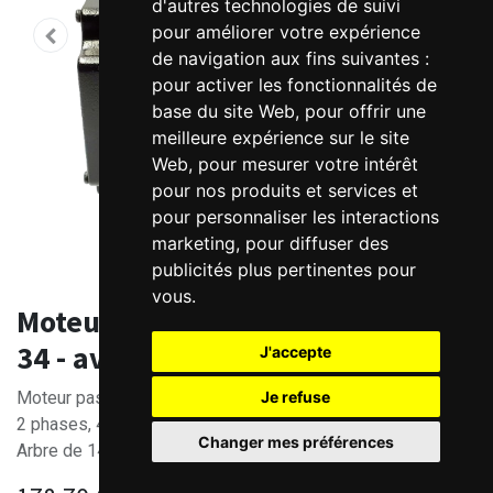
d'autres technologies de suivi
pour améliorer votre expérience
de navigation aux fins suivantes :
pour activer les fonctionnalités de
base du site Web
,
pour offrir une
meilleure expérience sur le site
Web
,
pour mesurer votre intérêt
pour nos produits et services et
pour personnaliser les interactions
marketing
,
pour diffuser des
publicités plus pertinentes pour
vous
.
Moteur pas à pas 4.5 Nm - Nema
34 - avec Frein
J'accepte
Je refuse
Moteur pas à pas Nema 34 - 4.5 Nm avec frein
2 phases, 4 fils - Longueur 144mm
Changer mes préférences
Arbre de 14mm (avec clavette de 5mm)