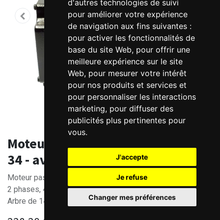
d'autres technologies de suivi
pour améliorer votre expérience
de navigation aux fins suivantes :
pour activer les fonctionnalités de
base du site Web
,
pour offrir une
meilleure expérience sur le site
Web
,
pour mesurer votre intérêt
pour nos produits et services et
pour personnaliser les interactions
marketing
,
pour diffuser des
publicités plus pertinentes pour
vous
.
Moteur pas à pas 8.5 Nm - Nema
34 - avec Frein
J'accepte
Je refuse
Moteur pas à pas Nema 34 - 8.5 Nm avec frein
2 phases, 4 fils - 6A - Longueur 161mm
Changer mes préférences
Arbre de 14mm (avec clavette de 5mm)