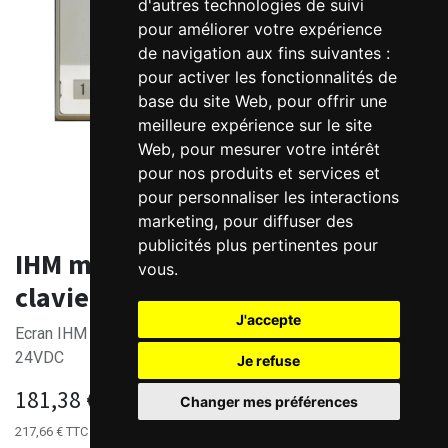
d'autres technologies de suivi
pour améliorer votre expérience
de navigation aux fins suivantes :
pour activer les fonctionnalités de
base du site Web
,
pour offrir une
meilleure expérience sur le site
Web
,
pour mesurer votre intérêt
pour nos produits et services et
pour personnaliser les interactions
marketing
,
pour diffuser des
publicités plus pertinentes pour
IHM monochrome Kinco 4.3" avec
vous
.
clavier numérique
J'accepte
Ecran IHM monochrome - 4.3" - 192x64 - 1 port série - 14-
24VDC
Je refuse
181,38
€
HT
Changer mes préférences
217,66
€
TTC