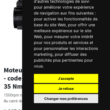
d'autres technologies de suivi
pour améliorer votre expérience
de navigation aux fins suivantes :
pour activer les fonctionnalités de
base du site Web
,
pour offrir une
meilleure expérience sur le site
Web
,
pour mesurer votre intérêt
pour nos produits et services et
pour personnaliser les interactions
marketing
,
pour diffuser des
publicités plus pertinentes pour
vous
.
Moteur Brushless AC 380V ELM2M
- codeur 23bits optique - 5500W -
J'accepte
35 Nm
Je refuse
1500rpm nom.
Changer mes préférences
Au carré de 180mm