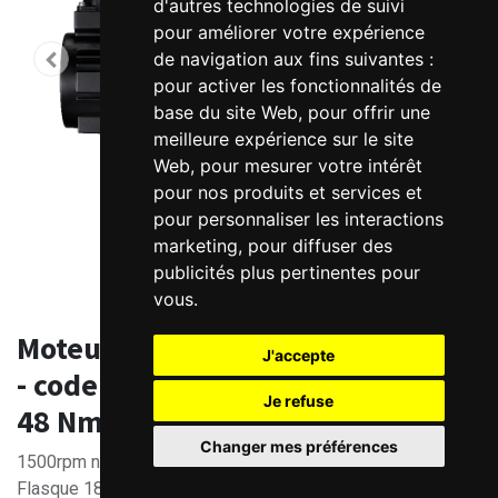
d'autres technologies de suivi
pour améliorer votre expérience
de navigation aux fins suivantes :
pour activer les fonctionnalités de
base du site Web
,
pour offrir une
meilleure expérience sur le site
Web
,
pour mesurer votre intérêt
pour nos produits et services et
pour personnaliser les interactions
marketing
,
pour diffuser des
publicités plus pertinentes pour
vous
.
Moteur Brushless AC 380V ELM2M
J'accepte
- codeur 23bits optique - 7500W -
Je refuse
48 Nm
Changer mes préférences
1500rpm nom.
Flasque 180mm