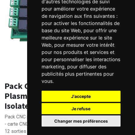
d'autres technologies de suivi
pour améliorer votre expérience
de navigation aux fins suivantes :
pour activer les fonctionnalités de
base du site Web
,
pour offrir une
meilleure expérience sur le site
Web
,
pour mesurer votre intérêt
pour nos produits et services et
pour personnaliser les interactions
marketing
,
pour diffuser des
publicités plus pertinentes pour
vous
.
Pack CNC pour la découpe
Plasma: carte CNC 5 axes + Ampli-
J'accepte
Isolateur THC
Je refuse
Pack CNC pour la découpe Plasma avec fonction THC:
Changer mes préférences
- carte CNC 5 axes, 10 Sorties TTL Step+Direction
12 sorties PNP, dont 4 sur relais. 16 entrées 24V