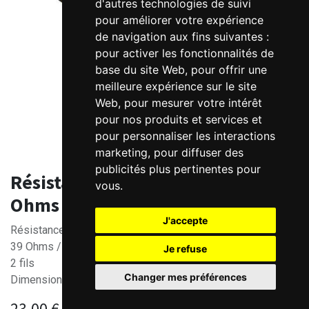
d'autres technologies de suivi
pour améliorer votre expérience
de navigation aux fins suivantes :
pour activer les fonctionnalités de
base du site Web
,
pour offrir une
meilleure expérience sur le site
Web
,
pour mesurer votre intérêt
pour nos produits et services et
pour personnaliser les interactions
marketing
,
pour diffuser des
publicités plus pertinentes pour
Résistance de freinage Kinco 39
vous
.
Ohms - 200W
J'accepte
Résistance de freinage pour variateur brushless CD/FD43x
39 Ohms / 200W
Je refuse
2 fils
Changer mes préférences
Dimensions: 165x60x30 mm
23,00
€
HT