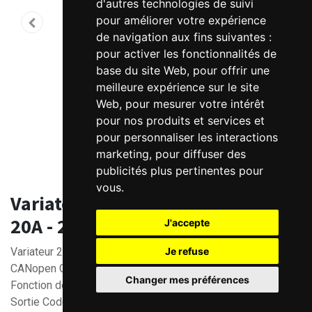
d'autres technologies de suivi
pour améliorer votre expérience
de navigation aux fins suivantes :
pour activer les fonctionnalités de
base du site Web
,
pour offrir une
meilleure expérience sur le site
Web
,
pour mesurer votre intérêt
pour nos produits et services et
pour personnaliser les interactions
marketing
,
pour diffuser des
publicités plus pertinentes pour
vous
.
Variateur Brushless DC 24-70V
20A - 2 axes
J'accepte
Je refuse
Variateur 2 axes - Brushless DC 24-70V 20A - Interface
CANopen CiA301. CiA402.
Changer mes préférences
Fonction de sécurité STO
Sortie Codeur AB