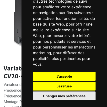
d'autres technologies de suivi
pour améliorer votre expérience
de navigation aux fins suivantes :
pour activer les fonctionnalités de
base du site Web
,
pour offrir une
meilleure expérience sur le site
Web
,
pour mesurer votre intérêt
pour nos produits et services et
pour personnaliser les interactions
marketing
,
pour diffuser des
publicités plus pertinentes pour
vous
.
Variateur de fréquence Kinco
CV20-4T Modbus - 380V Triphasé
J'accepte
Variateur de fréquence 380V Tri
Je refuse
Fréquence de découpage: 6 kHz
Changer mes préférences
Fréquence de sortie : 0 - 300Hz
Montage Rail DIN ou fond de panier