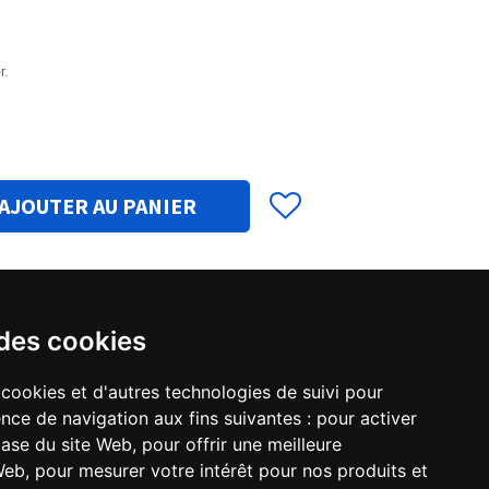
r.
AJOUTER AU PANIER
 des cookies
incoStep V1_6.zip
 cookies et d'autres technologies de suivi pour
nce de navigation aux fins suivantes :
pour activer
base du site Web
,
pour offrir une meilleure
 Web
,
pour mesurer votre intérêt pour nos produits et