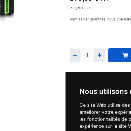
211,20
€
TTC
Remise par quantités, nous consulte
Téléchargements :
Nous utilisons
Logiciel de paramétrage K
Ce site Web utilise des
améliorer votre expérie
Fichier EDS CANopen.eds
les fonctionnalités de 
expérience sur le site