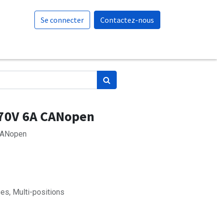
Se connecter
Contactez-nous
 70V 6A CANopen
 CANopen
es, Multi-positions