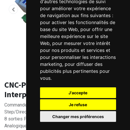
d'autres technologies de suivi
pour améliorer votre expérience
de navigation aux fins suivantes :
pour activer les fonctionnalités de
base du site Web
,
pour offrir une
meilleure expérience sur le site
Web
,
pour mesurer votre intérêt
pour nos produits et services et
pour personnaliser les interactions
marketing
,
pour diffuser des
publicités plus pertinentes pour
vous
.
CNC-PLC 4 axes SOPROLEC
InterpCNC V2.4 USB/RS485
J'accepte
Je refuse
Commande numérique - PLC 4 axes: 8 Sorties TTL
Step/Direction
Changer mes préférences
8 sorties PNP. 15 entrées 24V
Analogique : 2 entrées analogiques 0/10V et 2 sorties